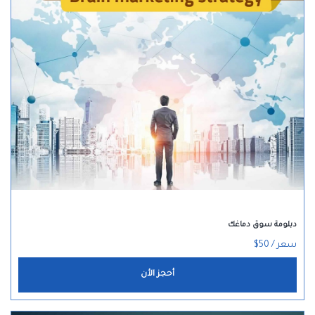
دبلومة سوق دماغك
سعر / 50$
أحجز الأن