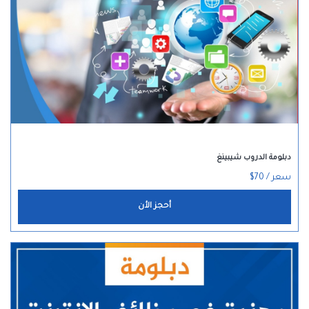
دبلومة الدروب شيبينغ
سعر / 70$
أحجز الأن