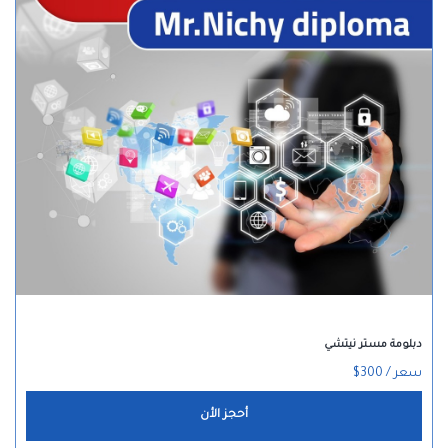
دبلومة مستر نيتشي
سعر / 300$
أحجز الأن