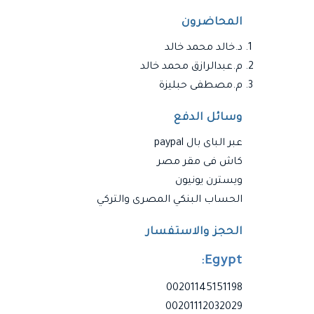
المحاضرون
د.خالد محمد خالد
م.عبدالرازق محمد خالد
م.مصطفى حبليزة
وسائل الدفع
عبر الباى بال paypal
كاش فى مقر مصر
ويسترن يونيون
الحساب البنكي المصرى والتركي
الحجز والاستفسار
Egypt:
00201145151198
00201112032029