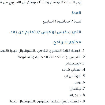
يوم السبت ١٦ نوفمبر والثلاثاء يومان فى الاسبوع من ٨م إلى ١٠ م توقيت مكة المكرمة
المدة
لمدة ١٢ محاضرة ٦ اسابيع
التدريب فيس تو فيس // تعليم عن بعد
محتوى البرنامج:
-كيفية كتابة المحتوى الخاص بالسوشيال ميديا (النصوص ا
-الفيس بوك الحملات المجانية والمدفوعة
-انستجرام
-سناب شات
-الواتس اب
تويتر
لينكدان
تليجرام
- كيفية وضع خطط التسويق بالسوشيال ميديا