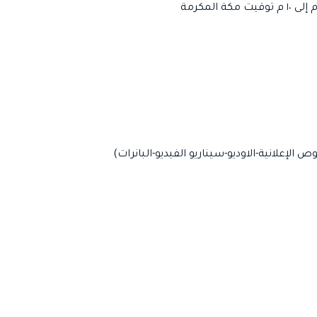
لإعلانية-الاوديو-سيناريو الفيديو-البانرات)